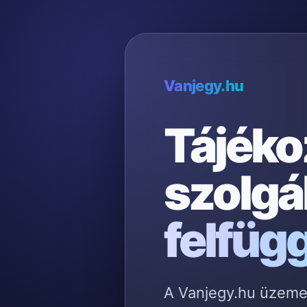
Vanjegy.hu
Tájéko
szolgá
felfüg
A Vanjegy.hu üzemelt