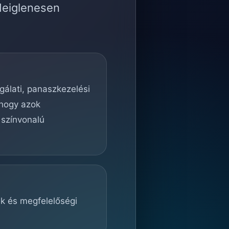
deiglenesen
lgálati, panaszkezelési
 hogy azok
 színvonalú
ek és megfelelőségi