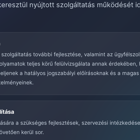
eresztül nyújtott szolgáltatás működését i
a
 szolgáltatás további fejlesztése, valamint az ügyfélszo
olyamatok teljes körű felülvizsgálata annak érdekében,
ljenek a hatályos jogszabályi előírásoknak és a magas
telményeinek.
dítása
ítására a szükséges fejlesztések, szervezési intézkedés
övetően kerül sor.