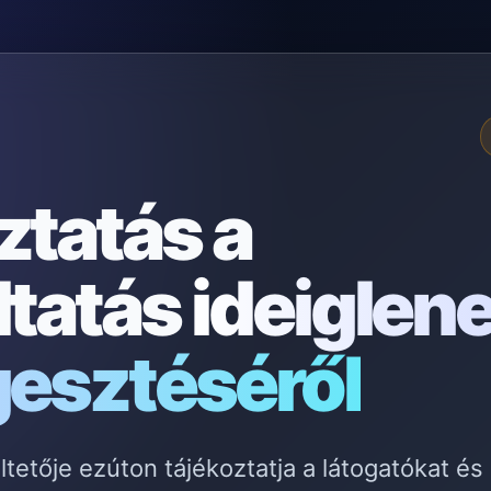
ztatás a
ltatás
ideiglen
gesztéséről
etője ezúton tájékoztatja a látogatókat és