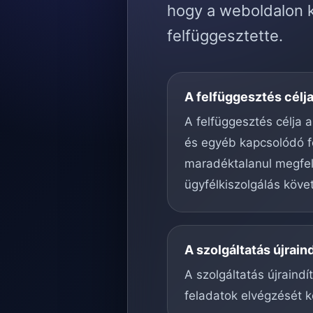
hogy a weboldalon k
felfüggesztette.
A felfüggesztés célj
A felfüggesztés célja a
és egyéb kapcsolódó f
maradéktalanul megfele
ügyfélkiszolgálás köve
A szolgáltatás újrain
A szolgáltatás újraind
feladatok elvégzését k