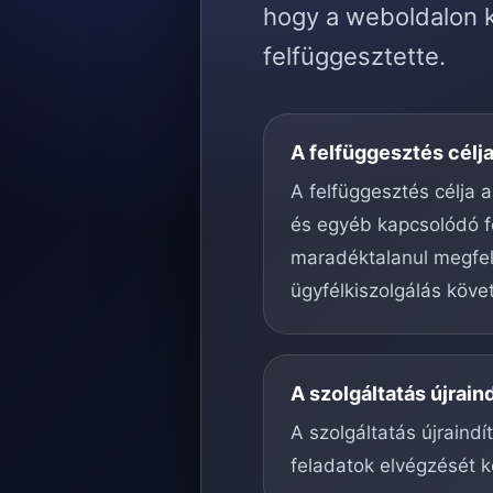
hogy a weboldalon k
felfüggesztette.
A felfüggesztés célj
A felfüggesztés célja a
és egyéb kapcsolódó f
maradéktalanul megfele
ügyfélkiszolgálás köve
A szolgáltatás újrain
A szolgáltatás újraind
feladatok elvégzését k