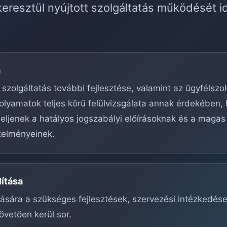
eresztül nyújtott szolgáltatás működését i
a
 szolgáltatás további fejlesztése, valamint az ügyfélszo
olyamatok teljes körű felülvizsgálata annak érdekében,
ljenek a hatályos jogszabályi előírásoknak és a magas
telményeinek.
dítása
ítására a szükséges fejlesztések, szervezési intézkedés
övetően kerül sor.