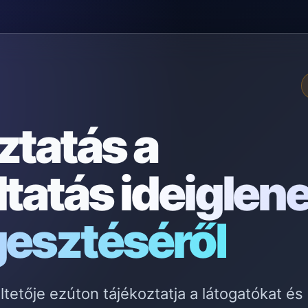
ztatás a
ltatás
ideiglen
gesztéséről
etője ezúton tájékoztatja a látogatókat és