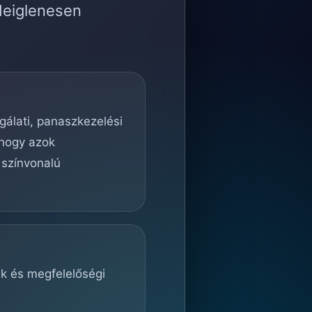
deiglenesen
lgálati, panaszkezelési
 hogy azok
 színvonalú
ek és megfelelőségi