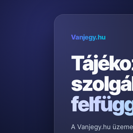
Vanjegy.hu
Tájéko
szolgá
felfüg
A Vanjegy.hu üzemelt