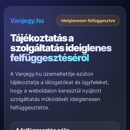
Vanjegy.hu
Ideiglenesen felfüggesztve
Tájékoztatás a
szolgáltatás
ideiglenes
felfüggesztéséről
A Vanjegy.hu üzemeltetője ezúton
tájékoztatja a látogatókat és ügyfeleket,
hogy a weboldalon keresztül nyújtott
szolgáltatás működését ideiglenesen
felfüggesztette.