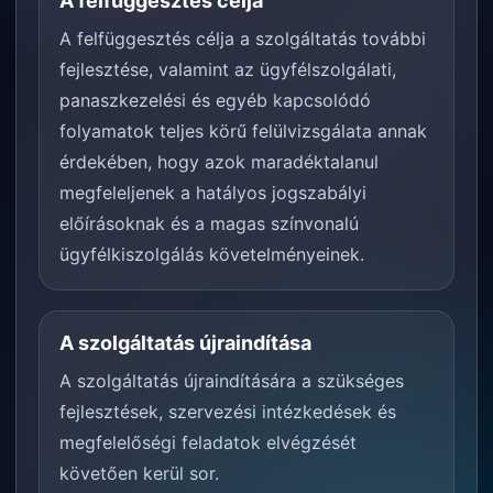
A felfüggesztés célja
A felfüggesztés célja a szolgáltatás további
fejlesztése, valamint az ügyfélszolgálati,
panaszkezelési és egyéb kapcsolódó
folyamatok teljes körű felülvizsgálata annak
érdekében, hogy azok maradéktalanul
megfeleljenek a hatályos jogszabályi
előírásoknak és a magas színvonalú
ügyfélkiszolgálás követelményeinek.
A szolgáltatás újraindítása
A szolgáltatás újraindítására a szükséges
fejlesztések, szervezési intézkedések és
megfelelőségi feladatok elvégzését
követően kerül sor.