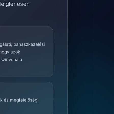
deiglenesen
lgálati, panaszkezelési
 hogy azok
 színvonalú
ek és megfelelőségi