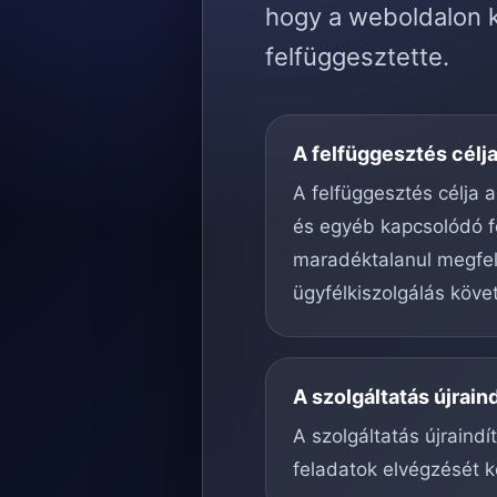
hogy a weboldalon k
felfüggesztette.
A felfüggesztés célj
A felfüggesztés célja a
és egyéb kapcsolódó f
maradéktalanul megfele
ügyfélkiszolgálás köve
A szolgáltatás újrain
A szolgáltatás újraind
feladatok elvégzését k