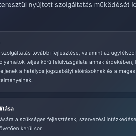
eresztül nyújtott szolgáltatás működését i
a
 szolgáltatás további fejlesztése, valamint az ügyfélszo
olyamatok teljes körű felülvizsgálata annak érdekében,
ljenek a hatályos jogszabályi előírásoknak és a magas
telményeinek.
dítása
ítására a szükséges fejlesztések, szervezési intézkedés
övetően kerül sor.