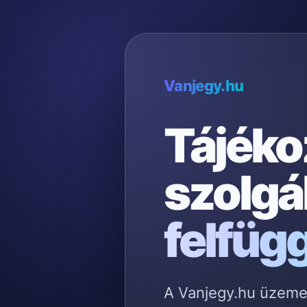
Vanjegy.hu
Tájéko
szolgá
felfüg
A Vanjegy.hu üzemelt