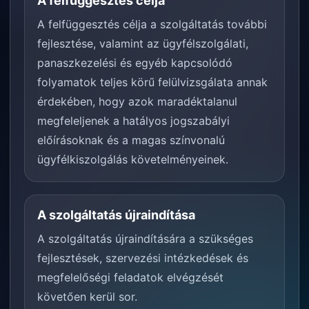
A felfüggesztés célja
A felfüggesztés célja a szolgáltatás további
fejlesztése, valamint az ügyfélszolgálati,
panaszkezelési és egyéb kapcsolódó
folyamatok teljes körű felülvizsgálata annak
érdekében, hogy azok maradéktalanul
megfeleljenek a hatályos jogszabályi
előírásoknak és a magas színvonalú
ügyfélkiszolgálás követelményeinek.
A szolgáltatás újraindítása
A szolgáltatás újraindítására a szükséges
fejlesztések, szervezési intézkedések és
megfelelőségi feladatok elvégzését
követően kerül sor.