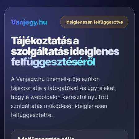
Vanjegy.hu
Ideiglenesen felfüggesztve
Tájékoztatás a
szolgáltatás
ideiglenes
felfüggesztéséről
A Vanjegy.hu üzemeltetője ezúton
tájékoztatja a látogatókat és ügyfeleket,
hogy a weboldalon keresztül nyújtott
szolgáltatás működését ideiglenesen
felfüggesztette.