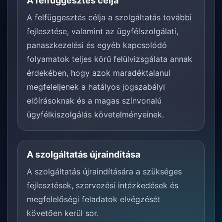
A felfüggesztés célja
A felfüggesztés célja a szolgáltatás további
fejlesztése, valamint az ügyfélszolgálati,
panaszkezelési és egyéb kapcsolódó
folyamatok teljes körű felülvizsgálata annak
érdekében, hogy azok maradéktalanul
megfeleljenek a hatályos jogszabályi
előírásoknak és a magas színvonalú
ügyfélkiszolgálás követelményeinek.
A szolgáltatás újraindítása
A szolgáltatás újraindítására a szükséges
fejlesztések, szervezési intézkedések és
megfelelőségi feladatok elvégzését
követően kerül sor.