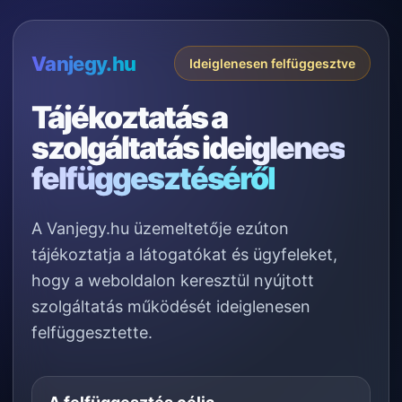
Vanjegy.hu
Ideiglenesen felfüggesztve
Tájékoztatás a
szolgáltatás
ideiglenes
felfüggesztéséről
A Vanjegy.hu üzemeltetője ezúton
tájékoztatja a látogatókat és ügyfeleket,
hogy a weboldalon keresztül nyújtott
szolgáltatás működését ideiglenesen
felfüggesztette.