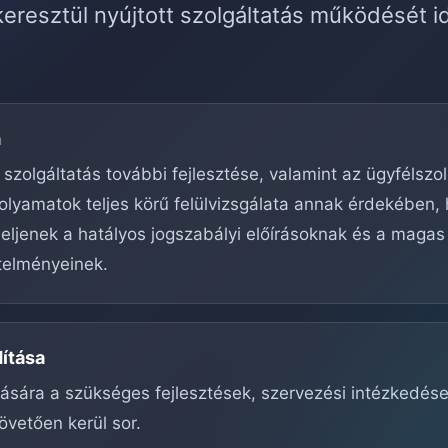
eresztül nyújtott szolgáltatás működését i
a
 szolgáltatás további fejlesztése, valamint az ügyfélszo
olyamatok teljes körű felülvizsgálata annak érdekében,
ljenek a hatályos jogszabályi előírásoknak és a magas
telményeinek.
dítása
ítására a szükséges fejlesztések, szervezési intézkedés
övetően kerül sor.