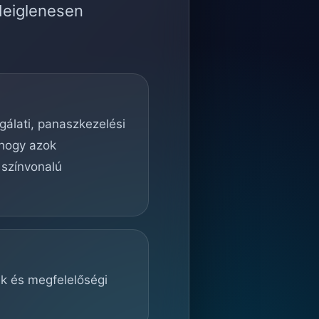
deiglenesen
lgálati, panaszkezelési
 hogy azok
 színvonalú
ek és megfelelőségi