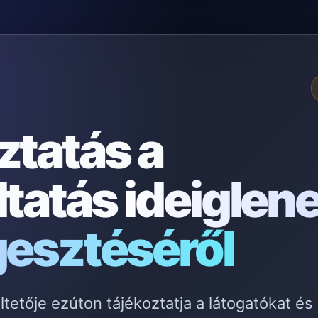
ztatás a
ltatás
ideiglen
gesztéséről
etője ezúton tájékoztatja a látogatókat és