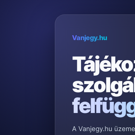
Vanjegy.hu
Tájéko
szolgá
felfüg
A Vanjegy.hu üzemelt