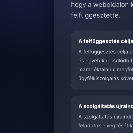
hogy a weboldalon k
felfüggesztette.
A felfüggesztés célj
A felfüggesztés célja a
és egyéb kapcsolódó f
maradéktalanul megfele
ügyfélkiszolgálás köve
A szolgáltatás újrain
A szolgáltatás újraind
feladatok elvégzését k