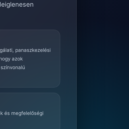
deiglenesen
lgálati, panaszkezelési
 hogy azok
 színvonalú
ek és megfelelőségi