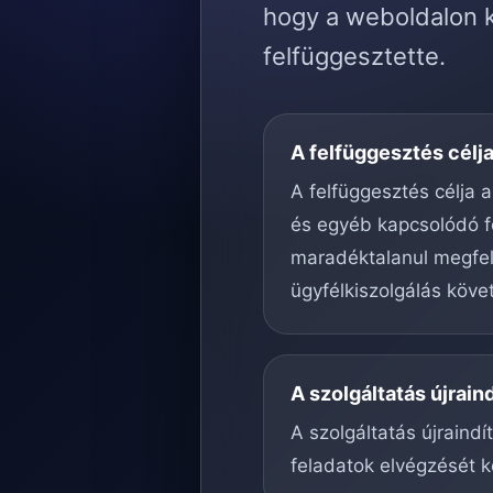
hogy a weboldalon k
felfüggesztette.
A felfüggesztés célj
A felfüggesztés célja a
és egyéb kapcsolódó f
maradéktalanul megfele
ügyfélkiszolgálás köve
A szolgáltatás újrain
A szolgáltatás újraind
feladatok elvégzését k