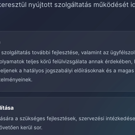
eresztül nyújtott szolgáltatás működését i
a
 szolgáltatás további fejlesztése, valamint az ügyfélszo
olyamatok teljes körű felülvizsgálata annak érdekében,
ljenek a hatályos jogszabályi előírásoknak és a magas
telményeinek.
dítása
ítására a szükséges fejlesztések, szervezési intézkedés
övetően kerül sor.