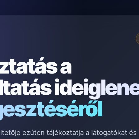
ztatás a
ltatás
ideiglen
gesztéséről
etője ezúton tájékoztatja a látogatókat és