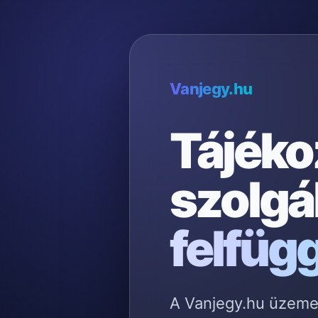
Vanjegy.hu
Tájéko
szolgá
felfüg
A Vanjegy.hu üzemelt