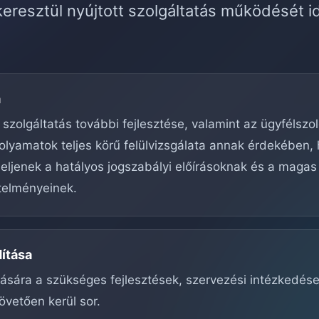
eresztül nyújtott szolgáltatás működését i
a
 szolgáltatás további fejlesztése, valamint az ügyfélszo
olyamatok teljes körű felülvizsgálata annak érdekében,
ljenek a hatályos jogszabályi előírásoknak és a magas
telményeinek.
dítása
ítására a szükséges fejlesztések, szervezési intézkedés
övetően kerül sor.