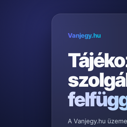
Vanjegy.hu
Tájéko
szolgá
felfüg
A Vanjegy.hu üzemelt