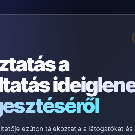
ztatás a
ltatás
ideiglen
gesztéséről
etője ezúton tájékoztatja a látogatókat és