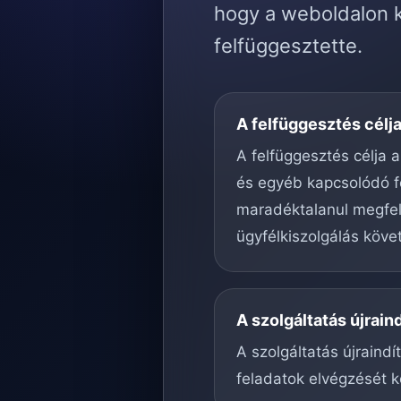
hogy a weboldalon k
felfüggesztette.
A felfüggesztés célj
A felfüggesztés célja a
és egyéb kapcsolódó f
maradéktalanul megfele
ügyfélkiszolgálás köve
A szolgáltatás újrain
A szolgáltatás újraind
feladatok elvégzését k