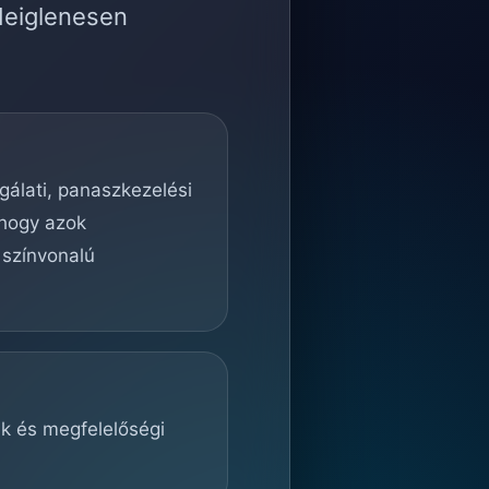
deiglenesen
lgálati, panaszkezelési
 hogy azok
 színvonalú
ek és megfelelőségi