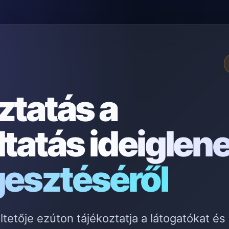
ztatás a
ltatás
ideiglen
gesztéséről
etője ezúton tájékoztatja a látogatókat és