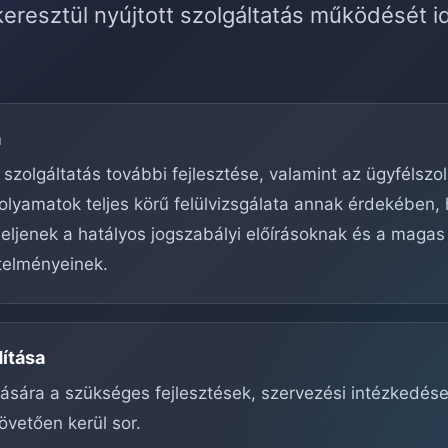
eresztül nyújtott szolgáltatás működését i
a
 szolgáltatás további fejlesztése, valamint az ügyfélszo
olyamatok teljes körű felülvizsgálata annak érdekében,
ljenek a hatályos jogszabályi előírásoknak és a magas
telményeinek.
dítása
ítására a szükséges fejlesztések, szervezési intézkedés
övetően kerül sor.