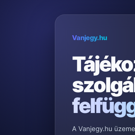
Vanjegy.hu
Tájéko
szolgá
felfüg
A Vanjegy.hu üzemelt