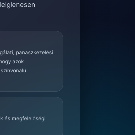
deiglenesen
lgálati, panaszkezelési
 hogy azok
 színvonalú
ek és megfelelőségi