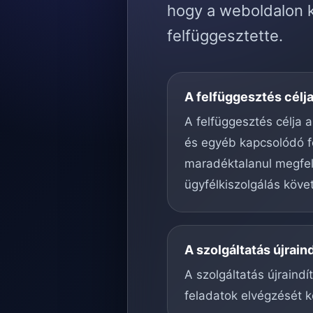
hogy a weboldalon k
felfüggesztette.
A felfüggesztés célj
A felfüggesztés célja a
és egyéb kapcsolódó f
maradéktalanul megfele
ügyfélkiszolgálás köve
A szolgáltatás újrain
A szolgáltatás újraind
feladatok elvégzését k