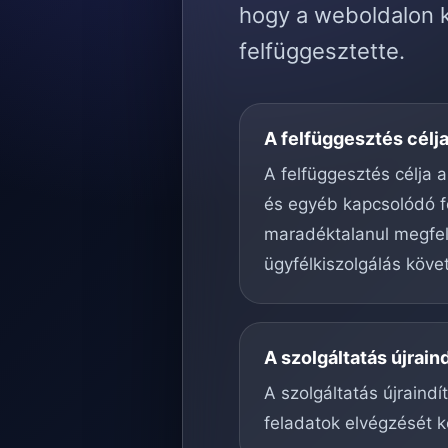
hogy a weboldalon k
felfüggesztette.
A felfüggesztés célj
A felfüggesztés célja a
és egyéb kapcsolódó f
maradéktalanul megfele
ügyfélkiszolgálás köve
A szolgáltatás újrain
A szolgáltatás újraind
feladatok elvégzését k