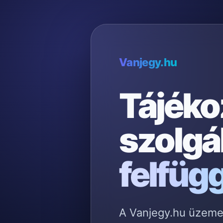
Vanjegy.hu
Tájéko
szolgá
felfüg
A Vanjegy.hu üzemelt