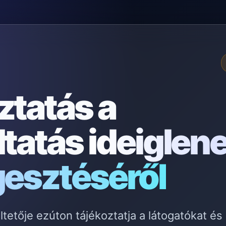
ztatás a
ltatás
ideiglen
gesztéséről
etője ezúton tájékoztatja a látogatókat és