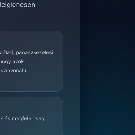
deiglenesen
lgálati, panaszkezelési
 hogy azok
 színvonalú
ek és megfelelőségi