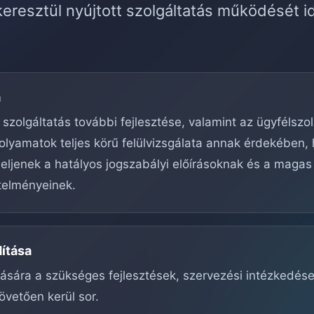
eresztül nyújtott szolgáltatás működését i
a
 szolgáltatás további fejlesztése, valamint az ügyfélszo
olyamatok teljes körű felülvizsgálata annak érdekében,
ljenek a hatályos jogszabályi előírásoknak és a magas
telményeinek.
dítása
ítására a szükséges fejlesztések, szervezési intézkedés
övetően kerül sor.