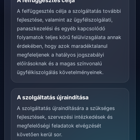
A felfüggesztés célja
A felfüggesztés célja a szolgáltatás további
fejlesztése, valamint az ügyfélszolgálati,
panaszkezelési és egyéb kapcsolódó
folyamatok teljes körű felülvizsgálata annak
érdekében, hogy azok maradéktalanul
megfeleljenek a hatályos jogszabályi
előírásoknak és a magas színvonalú
ügyfélkiszolgálás követelményeinek.
A szolgáltatás újraindítása
A szolgáltatás újraindítására a szükséges
fejlesztések, szervezési intézkedések és
megfelelőségi feladatok elvégzését
követően kerül sor.