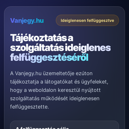
Vanjegy.hu
Ideiglenesen felfüggesztve
Tájékoztatás a
szolgáltatás
ideiglenes
felfüggesztéséről
A Vanjegy.hu üzemeltetője ezúton
tájékoztatja a látogatókat és ügyfeleket,
hogy a weboldalon keresztül nyújtott
szolgáltatás működését ideiglenesen
felfüggesztette.