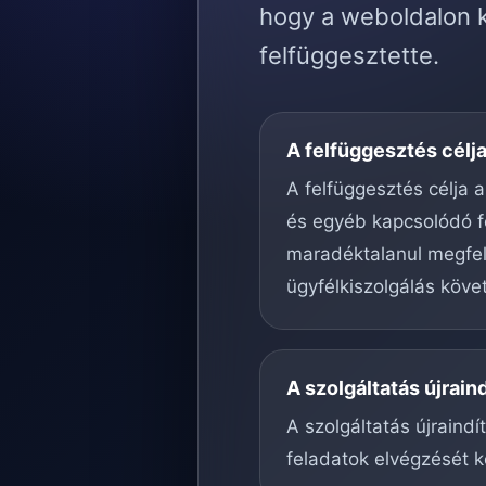
hogy a weboldalon k
felfüggesztette.
A felfüggesztés célj
A felfüggesztés célja a
és egyéb kapcsolódó f
maradéktalanul megfele
ügyfélkiszolgálás köve
A szolgáltatás újrain
A szolgáltatás újraind
feladatok elvégzését k