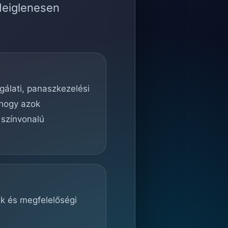
deiglenesen
lgálati, panaszkezelési
 hogy azok
 színvonalú
ek és megfelelőségi