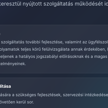
eresztül nyújtott szolgáltatás működését i
a
 szolgáltatás további fejlesztése, valamint az ügyfélszo
olyamatok teljes körű felülvizsgálata annak érdekében,
ljenek a hatályos jogszabályi előírásoknak és a magas
telményeinek.
dítása
ítására a szükséges fejlesztések, szervezési intézkedés
övetően kerül sor.