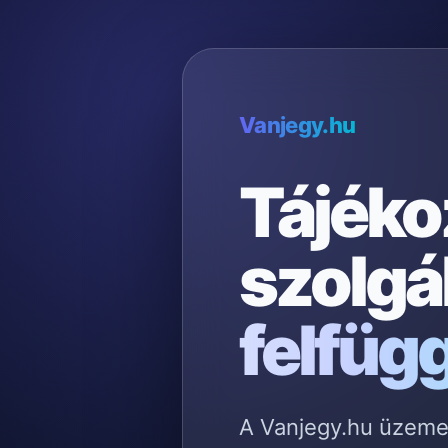
Vanjegy.hu
Tájéko
szolgá
felfüg
A Vanjegy.hu üzemelt