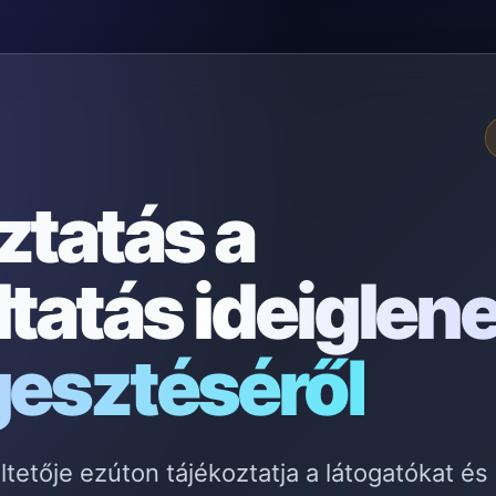
ztatás a
ltatás
ideiglen
gesztéséről
etője ezúton tájékoztatja a látogatókat és