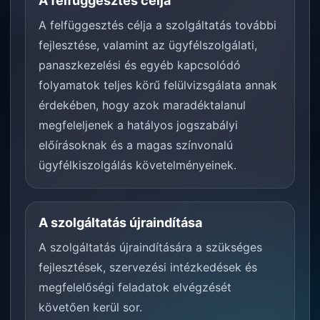
A felfüggesztés célja
A felfüggesztés célja a szolgáltatás további
fejlesztése, valamint az ügyfélszolgálati,
panaszkezelési és egyéb kapcsolódó
folyamatok teljes körű felülvizsgálata annak
érdekében, hogy azok maradéktalanul
megfeleljenek a hatályos jogszabályi
előírásoknak és a magas színvonalú
ügyfélkiszolgálás követelményeinek.
A szolgáltatás újraindítása
A szolgáltatás újraindítására a szükséges
fejlesztések, szervezési intézkedések és
megfelelőségi feladatok elvégzését
követően kerül sor.