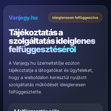
Vanjegy.hu
Ideiglenesen felfüggesztve
Tájékoztatás a
szolgáltatás
ideiglenes
felfüggesztéséről
A Vanjegy.hu üzemeltetője ezúton
tájékoztatja a látogatókat és ügyfeleket,
hogy a weboldalon keresztül nyújtott
szolgáltatás működését ideiglenesen
felfüggesztette.