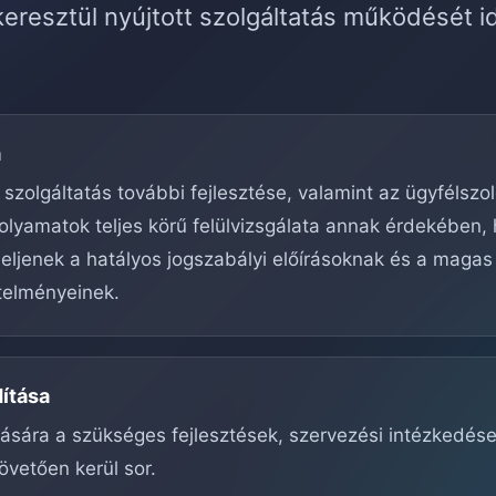
eresztül nyújtott szolgáltatás működését i
a
 szolgáltatás további fejlesztése, valamint az ügyfélszo
olyamatok teljes körű felülvizsgálata annak érdekében,
ljenek a hatályos jogszabályi előírásoknak és a magas
telményeinek.
dítása
ítására a szükséges fejlesztések, szervezési intézkedés
övetően kerül sor.