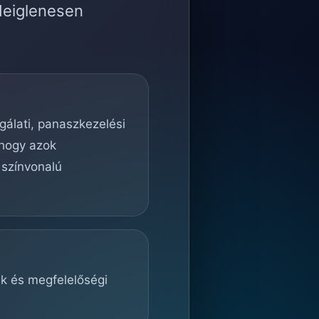
deiglenesen
lgálati, panaszkezelési
 hogy azok
 színvonalú
ek és megfelelőségi