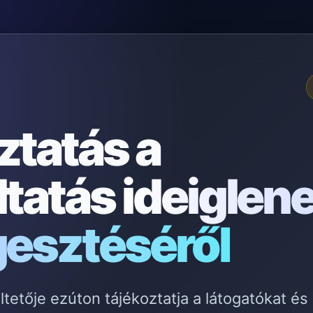
ztatás a
ltatás
ideiglen
gesztéséről
etője ezúton tájékoztatja a látogatókat és