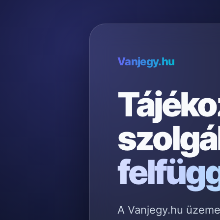
Vanjegy.hu
Tájéko
szolgá
felfüg
A Vanjegy.hu üzemelt