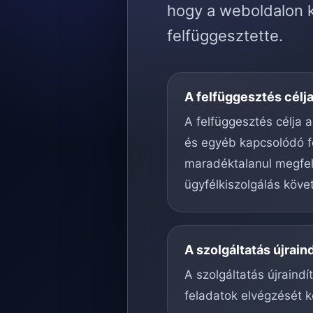
hogy a weboldalon k
felfüggesztette.
A felfüggesztés célj
A felfüggesztés célja a
és egyéb kapcsolódó f
maradéktalanul megfele
ügyfélkiszolgálás köve
A szolgáltatás újrain
A szolgáltatás újraind
feladatok elvégzését k