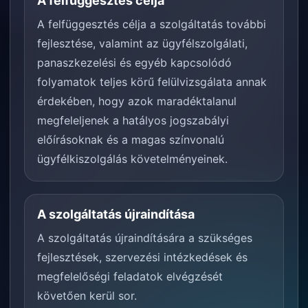
A felfüggesztés célja
A felfüggesztés célja a szolgáltatás további
fejlesztése, valamint az ügyfélszolgálati,
panaszkezelési és egyéb kapcsolódó
folyamatok teljes körű felülvizsgálata annak
érdekében, hogy azok maradéktalanul
megfeleljenek a hatályos jogszabályi
előírásoknak és a magas színvonalú
ügyfélkiszolgálás követelményeinek.
A szolgáltatás újraindítása
A szolgáltatás újraindítására a szükséges
fejlesztések, szervezési intézkedések és
megfelelőségi feladatok elvégzését
követően kerül sor.