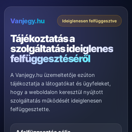
Vanjegy.hu
Ideiglenesen felfüggesztve
Tájékoztatás a
szolgáltatás
ideiglenes
felfüggesztéséről
A Vanjegy.hu üzemeltetője ezúton
tájékoztatja a látogatókat és ügyfeleket,
hogy a weboldalon keresztül nyújtott
szolgáltatás működését ideiglenesen
felfüggesztette.