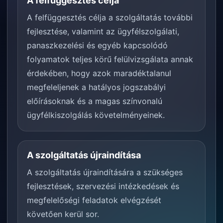
A felfüggesztés célja
A felfüggesztés célja a szolgáltatás további
fejlesztése, valamint az ügyfélszolgálati,
panaszkezelési és egyéb kapcsolódó
folyamatok teljes körű felülvizsgálata annak
érdekében, hogy azok maradéktalanul
megfeleljenek a hatályos jogszabályi
előírásoknak és a magas színvonalú
ügyfélkiszolgálás követelményeinek.
A szolgáltatás újraindítása
A szolgáltatás újraindítására a szükséges
fejlesztések, szervezési intézkedések és
megfelelőségi feladatok elvégzését
követően kerül sor.