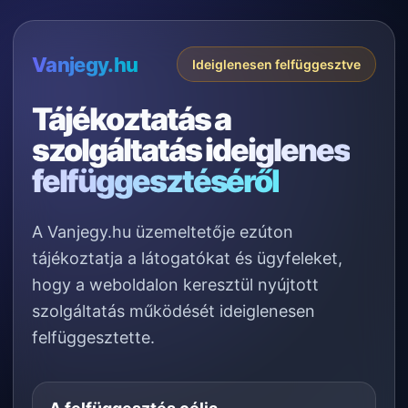
Vanjegy.hu
Ideiglenesen felfüggesztve
Tájékoztatás a
szolgáltatás
ideiglenes
felfüggesztéséről
A Vanjegy.hu üzemeltetője ezúton
tájékoztatja a látogatókat és ügyfeleket,
hogy a weboldalon keresztül nyújtott
szolgáltatás működését ideiglenesen
felfüggesztette.